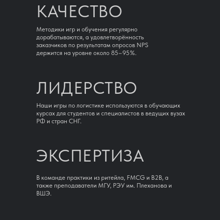
КАЧЕСТВО
Методики игр и обучения регулярно
дорабатываются, а удовлетворённость
заказчиков по результатам опросов NPS
держится на уровне около 85–95%.
ЛИДЕРСТВО
Наши игры по логистике используются в обучающих
курсах для студентов и специалистов в ведущих вузах
РФ и стран СНГ.
ЭКСПЕРТИЗА
В команде практики из ритейла, FMCG и B2B, а
также преподаватели МГУ, РЭУ им. Плеханова и
ВШЭ.