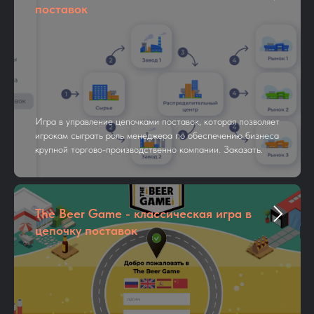
поставок
Игра в управление цепочками поставок, которая позволяет
игрокам сыграть роль менеджера по обеспечению бизнеса
крупной торгово-производственно компании. Заказать.
The Beer Game - классическая игра в
цепочку поставок