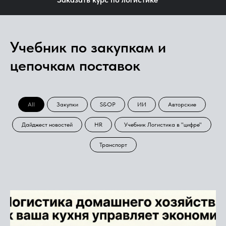
Учебник по закупкам и
цепочкам поставок
All
Закупки
S&OP
ИИ
Авторские
Дайджест новостей
HR
Учебник Логистика в "цифре"
Транспорт