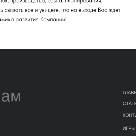
пок, производства, сбыта, планирования,
 связать все и увидете, что на выходе Вас ждет
амика развития Компании!
нам
ГЛАВ
СТАТ
КОНТ
ИГРЫ