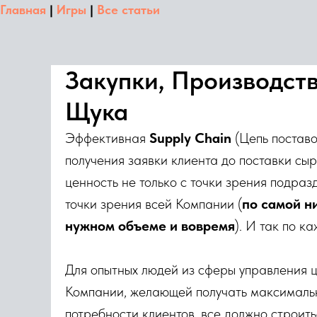
Главная
|
Игры
|
Все статьи
Закупки, Производств
Щука
Эффективная
Supply Chain
(Цепь поставо
получения заявки клиента до поставки сы
ценность не только с точки зрения подраз
точки зрения всей Компании (
по самой ни
нужном объеме и вовремя
). И так по к
Для опытных людей из сферы управления це
Компании, желающей получать максимальну
потребности клиентов, все должно строит