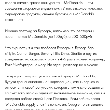
своего самого яркого конкурента – McDonald’s — эти
заведения стараются внушением: «У нас высокое качество,
фермерские продукты, свежие булочки, а в McDonald’s
такого нет».
Именно поэтому, за Бургеры, например, эти рестораны
просят не как McDonald’s (до 100руб), а 300-600руб!
Что скрывать, я и сам пробовал Бургеры в: Бургер-бар
«11/1», Corner Burger, Beverly Hills Diner, Starlite и других
заведениях, но сказать, что они в 4-6 раз вкуснее, например,
Роял Чизбургера не могу. Но здесь разговор не о вкусах.
Теперь рассмотрим цепь поставок бургера. McDonald’s,
будучи транснациональной корпорацией, очень серьезно
относится к своей репутации, которая в том числе создается
за счет того, что они уделяют значительное внимание, силы и
средства работе своей Цепи Поставок. Если забить слова
“McDonald’s supply chain” в поисковик Google, то вы увидите
множество статей, описывающих то, какую