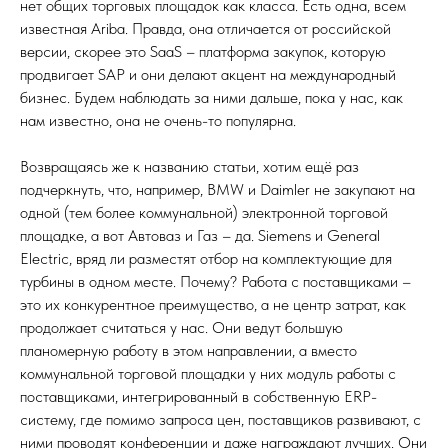
нет общих торговых площадок как класса. Есть одна, всем
известная Ariba. Правда, она отличается от российской
версии, скорее это SaaS – платформа закупок, которую
продвигает SAP и они делают акцент на международный
бизнес. Будем наблюдать за ними дальше, пока у нас, как
нам известно, она не очень-то популярна.
Возвращаясь же к названию статьи, хотим ещё раз
подчеркнуть, что, например, BMW и Daimler не закупают на
одной (тем более коммунальной) электронной торговой
площадке, а вот Автоваз и Газ – да. Siemens и General
Electric, вряд ли разместят отбор на комплектующие для
турбины в одном месте. Почему? Работа с поставщиками –
это их конкурентное преимущество, а не центр затрат, как
продолжает считаться у нас. Они ведут большую
планомерную работу в этом направлении, а вместо
коммунальной торговой площадки у них модуль работы с
поставщиками, интегрированный в собственную ERP-
систему, где помимо запроса цен, поставщиков развивают, с
ними проводят конференции и даже награждают лучших. Они