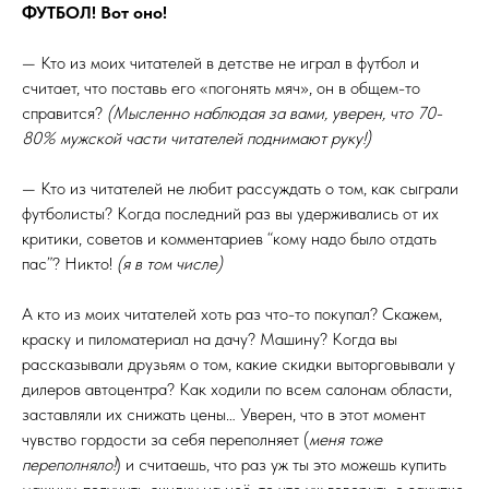
ФУТБОЛ! Вот оно!
— Кто из моих читателей в детстве не играл в футбол и
считает, что поставь его «погонять мяч», он в общем-то
справится?
(Мысленно наблюдая за вами, уверен, что 70-
80% мужской части читателей поднимают руку!)
— Кто из читателей не любит рассуждать о том, как сыграли
футболисты? Когда последний раз вы удерживались от их
критики, советов и комментариев “кому надо было отдать
пас”? Никто!
(я в том числе)
А кто из моих читателей хоть раз что-то покупал? Скажем,
краску и пиломатериал на дачу? Машину? Когда вы
рассказывали друзьям о том, какие скидки выторговывали у
дилеров автоцентра? Как ходили по всем салонам области,
заставляли их снижать цены… Уверен, что в этот момент
чувство гордости за себя переполняет (
меня тоже
переполняло!
) и считаешь, что раз уж ты это можешь купить