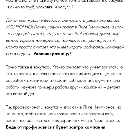
машину, получить скидку на неё, то что уж говорить о закупке
«каких-то труб, упаковки и услуг»!?!
Почти все играли в футбол и считают, что умеют это делать,
НО! НО! НО! Почему одни играют в Лиге Чемпионов, а кто-
то во дворе? Потому что, кто-то живёт футболом, дышит им,
встает утром и тренируется, тренируется, тренируется. А
кто-то просто считает, что умеет играть, собираясь командой
раз в неделю.
Уловили разницу?
Точно также в закупках. Кто-то считает, что умеет закупать, а
кто-то постоянно повышает свою квалификацию: ищет новые
разработки, мониторит новости, собирает инструменты для
работы, изучает примеры работы других компаний – делает
это каждый день!
Т.е. профессионалы закупок «играют» в Лиге Чемпионов, их
не много, чтобы стать ими нужно пройти непростой путь,
постоянно развиваться и выдерживать мощнейшие стрессы.
Ведь от профи зависит будет завтра компания