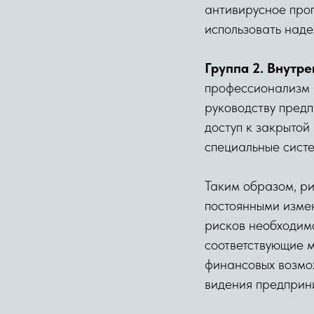
антивирусное про
использовать над
Группа 2. Внутре
профессионализм и
руководству пред
доступ к закрытой
специальные сист
Таким образом, р
постоянными изме
рисков необходимо
соответствующие м
финансовых возмож
видения предприн