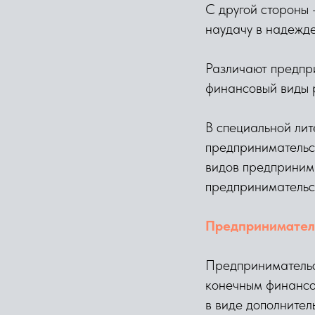
С другой стороны 
наудачу в надежде
Различают предпри
финансовый виды 
В специальной лит
предпринимательск
видов предпринима
предпринимательск
Предпринимател
Предпринимательск
конечным финансов
в виде дополнител