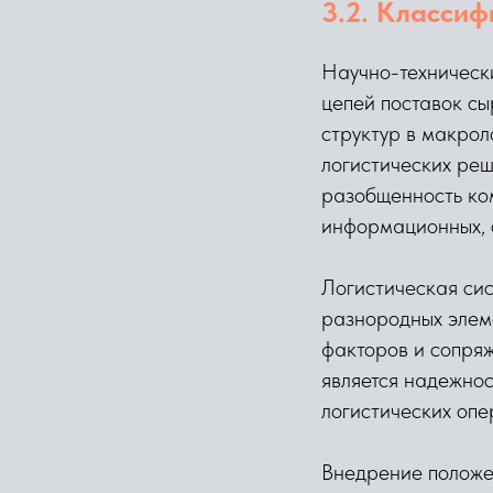
3.2. Классиф
Научно-техническ
цепей поставок сы
структур в макрол
логистических реш
разобщенность ко
информационных, 
Логистическая си
разнородных элем
факторов и сопря
является надежнос
логистических опе
Внедрение положен