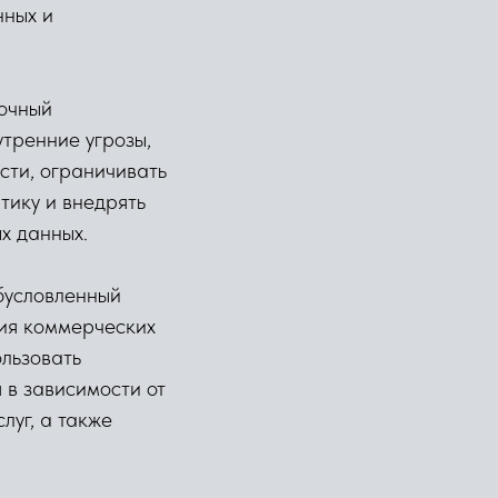
нных и
очный
утренние угрозы,
сти, ограничивать
тику и внедрять
х данных.
бусловленный
ния коммерческих
льзовать
 в зависимости от
луг, а также