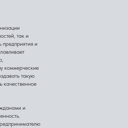
анизации
стей, так и
ь предприятия и
славливает
ю,
му коммерческие
оздавать такую
ть качественное
ажданами и
енность.
 предпринимателю