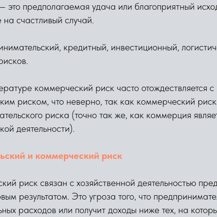
— это предполагаемая удача или благоприятный исход
 на счастливый случай.
нимательский, кредитный, инвестиционный, логистич
рисков.
ературе коммерческий риск часто отождествляется с
им риском, что неверно, так как коммерческий риск
тельского риска (точно так же, как коммерция являе
ой деятельности).
ьский и коммерческий риск
ий риск связан с хозяйственной деятельностью пред
ым результатом. Это угроза того, что предпринимате
ьных расходов или получит доходы ниже тех, на котор