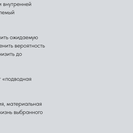
и внутренней
млемый
чить ожидаемую
ценить вероятность
низить до
т «подводная
ия, материальная
 жизнь выбранного