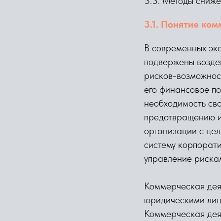
3.3. Методы сниже
3.1. Понятие ко
В современных эк
подвержены воздей
рисков-возможност
его финансовое по
необходимость св
предотвращению и
организации с це
систему корпорати
управление риска
Коммерческая деят
юридическими лица
Коммерческая дея