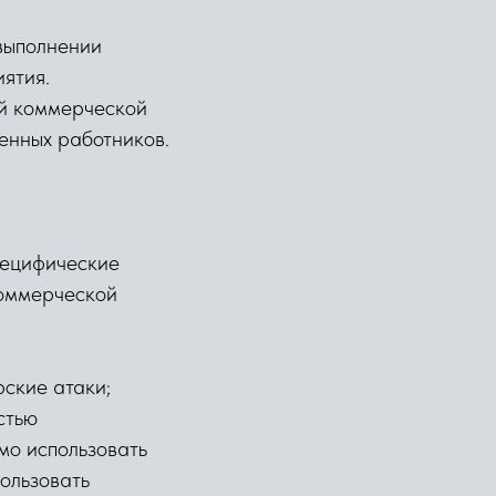
 выполнении
ятия.
ой коммерческой
венных работников.
пецифические
коммерческой
ские атаки;
стью
имо использовать
ользовать