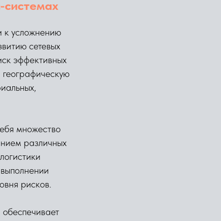
с-системах
и к усложнению
звитию сетевых
оиск эффективных
, географическую
иальных,
себя множество
янием различных
логистики
 выполнении
овня рисков.
я обеспечивает