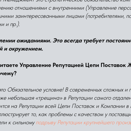
лению отношениями с внутренними (Управление перс
шними заинтересованными лицами (потребителями, п
 и пр.).
влении ожиданиями. Это всегда требует постоянн
й и окружением.
читаете Управление Репутацией Цепи Поставок
Ж
очему?
это Обязательное условие! В современных сложных и 
аже небольшая «трещина» в Репутации самого отдален
ится на Репутации всей Цепи Поставок и Компании в
ллюстрирует то, как проблемы с качеством у поставщи
ели к сильному
подрыву Репутации крупнейшего произ