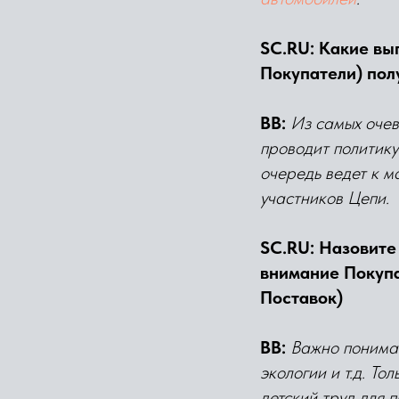
SC.RU: Какие вы
Покупатели) пол
BB:
Из самых очев
проводит политику
очередь ведет к м
участников Цепи.
SC.RU: Назовите
внимание Покупа
Поставок)
ВВ:
Важно понимат
экологии и т.д. То
детский труд для 