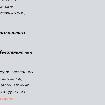
оналом,
оставщиками,
ого диалога
елательно
или
порой запутанных
ного звена,
 целом. Пример
ка одного из
водителя