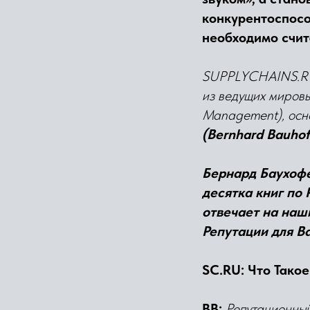
конкурентоспосо
необходимо счит
SUPPLYCHAINS.RU 
из ведущих мировы
Management), ос
(Bernhard Bauhof
Бернард Баухофе
десятка книг по
отвечает на наш
Репутации для В
SC.RU:
Что Тако
BB:
Репутационный