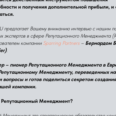
бности и получения дополнительной прибыли, и 
аться.
предлагает Вашему вниманию интервью с нашим па
х экспертов в сфере Репутационного Менеджмента (R
нователем компании
Sparring Partners
–
Бернардом 
er)
.
р – пионер Репутационного Менеджмента в Евро
 Репутационному Менеджменту, переведенных на
и вопросы и готов поделиться секретом создани
ашей компании.
е Репутационный Менеджмент?
 Менеджмент это стратегическое обязательство ком