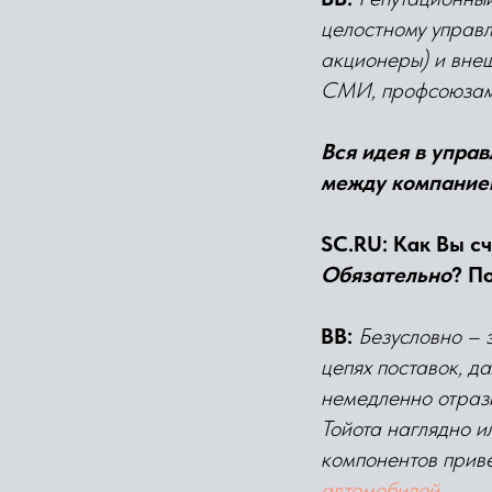
целостному управ
акционеры) и вне
СМИ, профсоюзами
Вся идея в упра
между компание
SC.RU: Как Вы с
Обязательно
? П
BB:
Безусловно – 
цепях поставок, д
немедленно отраз
Тойота наглядно и
компонентов прив
автомобилей
.