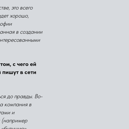
ве, это всего
идет хорошо,
софии
анная в создании
аинтересованными
ом, с чего ей
 пишут в сети
ся до правды. Во-
ша компания в
тами и
л (например
е «будущую»