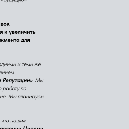
авок
я и увеличить
джмента для
одними и теми же
лением
 Репутации»
. Мы
ю работу по
не. Мы планируем
 что нашим
авлении Цепями