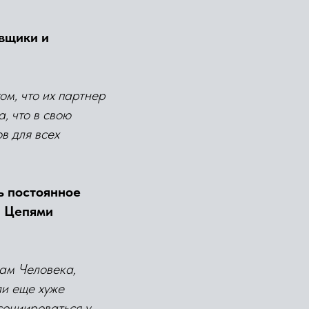
вщики и
ом, что их партнер
, что в свою
в для всех
ь постоянное
и Цепями
ам Человека,
ли еще хуже
социироваться у