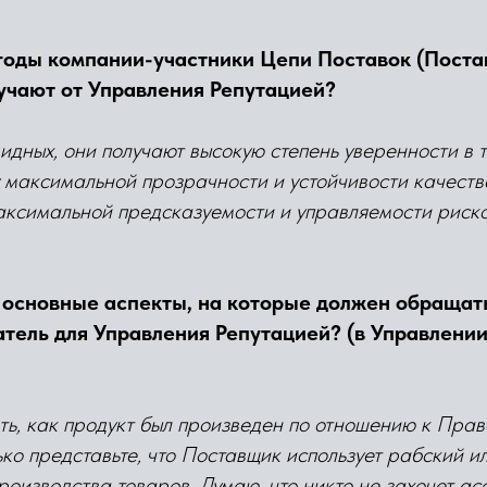
годы компании-участники Цепи Поставок (Поста
учают от Управления Репутацией?
идных, они получают высокую степень уверенности в т
 максимальной прозрачности и устойчивости качества
аксимальной предсказуемости и управляемости риско
 основные аспекты, на которые должен обращат
тель для Управления Репутацией? (в Управлени
ь, как продукт был произведен по отношению к Прав
лько представьте, что Поставщик использует рабский и
производства товаров. Думаю, что никто не захочет ас