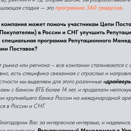
ршающая стадия — это
программа 360 градусов.
 компания может помочь участникам Цепи Пост
Покупателям) в России и СНГ улучшить Репутаци
и специальная программа Репутационного Мене
ями Поставок?
 рынка или региона – все компании сталкиваются с 
вно, есть специфика связанная с отраслью и направ
астности мы выделяем для этого различные
«драйверы
аем с банком ВТБ более 14 лет, и проделали неплоху
ии крупнейшего банка России на международной аре
ся в России и СНГ.
благодарим Вас за интересное интервью, и надеемся,
же понравится.
Репутационный Менеджмент в Упр