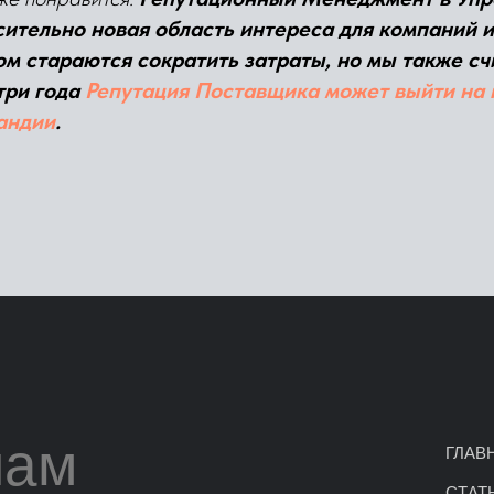
сительно новая область интереса для компаний и
ом стараются сократить затраты, но мы также сч
три года
Репутация Поставщика может выйти на 
андии
.
нам
ГЛАВ
СТАТ