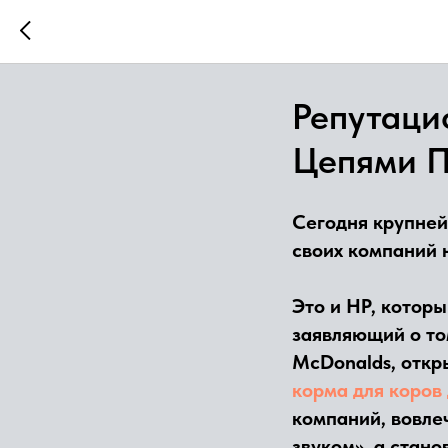
Репутаци
Цепями П
Сегодня крупне
своих компаний 
Это и HP, которы
заявляющий о то
McDonalds, откр
корма для коров
компаний, вовле
звуком», а стан