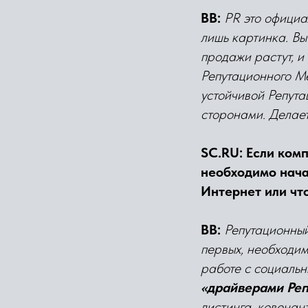
BB:
PR это официа
лишь картинка. Вы
продажи растут, и
Репутационного М
устойчивой Репута
сторонами. Делает
SC.RU: Если ком
необходимо нача
Интернет или чт
BB:
Репутационный
первых, необходим
работе с социаль
«драйверами Ре
листинга, ковенан