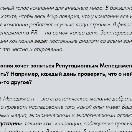
льный голос компании для внешнего мира. В большинст
 хотите, чтобы весь Мир поверил, что у компании все 
 в компании работают «лучшие люди страны». В фило
енеджмента PR — на самом конце цепи. Заинтересов
ции компания ведет постоянные диалоги со всеми з
 это честно и откровенно.
пания хочет заняться Репутационным Менеджмент
ть? Например, каждый день проверять, что о ней
о-то другое?
 Менеджмент – это стратегическое желание добрать
о провести исследование того, какой опыт имеет Ва
ными медиа, экономическими и экологическими аспек
путации»
, такими как: инновации, соблюдение прави
ты), рейтинги и т.д. Вторым шагом, Вы разрабатывает