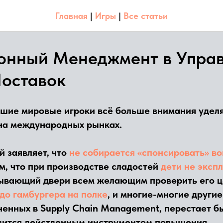
Главная
|
Игры
|
Все статьи
онный Менеджмент в Упра
оставок
йшие мировые игроки всё больше внимания уде
на международных рынках.
й заявляет, что
не собирается «спонсировать» в
м, что при производстве сладостей
дети не эксп
ывающий двери всем желающим проверить его це
 до гамбургера на полке
, и многие-многие другие
ченных в Supply Chain Management, перестает б
овится действенным инструментом повышения