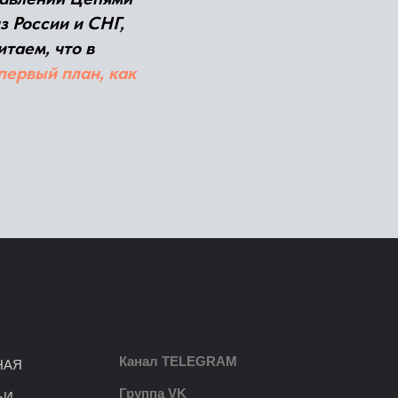
з России и СНГ,
итаем, что в
первый план, как
Канал TELEGRAM
НАЯ
Группа VK
ЬИ