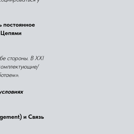
ь постоянное
и Цепями
бе стороны. В ХХI
 комплектующие/
ботаем».
условиях
gement) и Связь