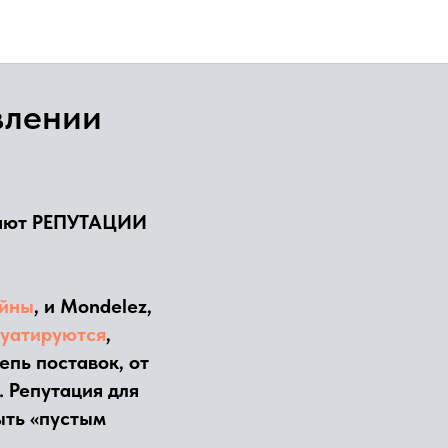
влении
ляют РЕПУТАЦИИ
ойны
, и Mondelez,
луатируются
,
пь поставок, от
. Репутация для
ыть «пустым