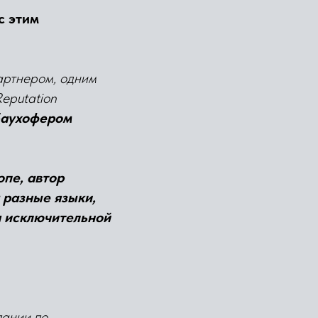
с этим
ртнером, одним
eputation
Баухофером
пе, автор
 разные языки,
я исключительной
пании по